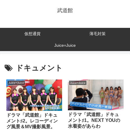
武道館
仮想通貨
薄毛対策
Juice=Juice
ドキュメント
Juice=Juice
Juice=Juice
ドラマ「武道館」ドキュ
ドラマ「武道館」ドキュ
メント♯1。NEXT YOUの
メント♯2。レコーディン
水着姿があらわ
グ風景＆MV撮影風景。