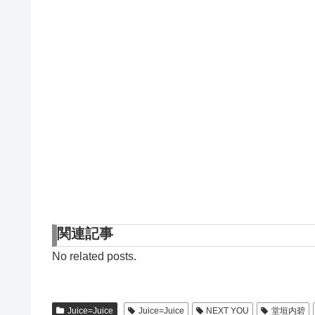
関連記事
No related posts.
Juice=Juice
Juice=Juice
NEXT YOU
堂垣内碧