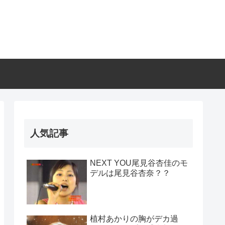
人気記事
NEXT YOU尾見谷杏佳のモ
デルは尾見谷杏奈？？
植村あかりの胸がデカ過