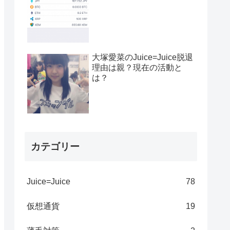
大塚愛菜のJuice=Juice脱退
理由は親？現在の活動と
は？
カテゴリー
Juice=Juice
78
仮想通貨
19