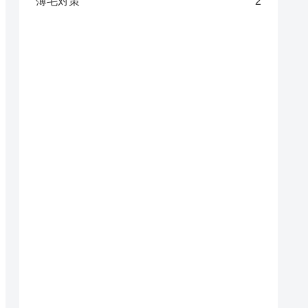
薄毛対策
2