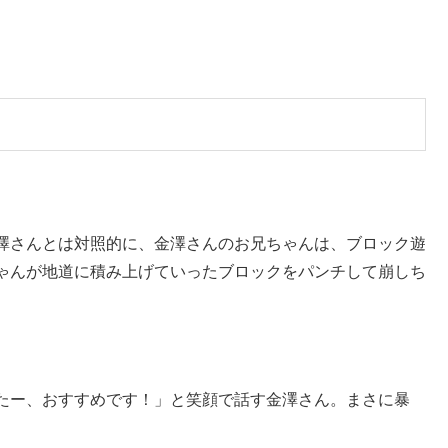
澤さんとは対照的に、金澤さんのお兄ちゃんは、ブロック遊
ゃんが地道に積み上げていったブロックをパンチして崩しち
たー、おすすめです！」と笑顔で話す金澤さん。まさに暴