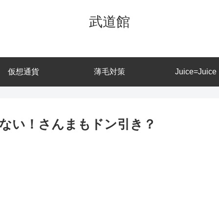
武道館
仮想通貨
薄毛対策
Juice=Juice
ない！さんまもドン引き？