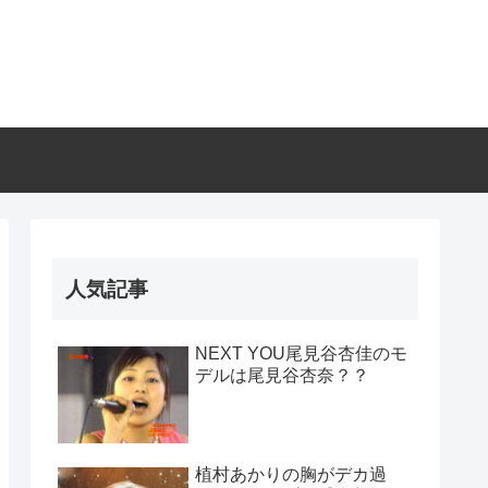
人気記事
NEXT YOU尾見谷杏佳のモ
デルは尾見谷杏奈？？
植村あかりの胸がデカ過